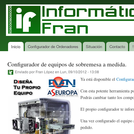
Pas
con
Informática
Tu tienda
prin
Fran
de
informática
en San
Ciprián
Inicio
Configurador de Ordenadores
Situación
Contacto
!
Menú principal
Configurador de equipos de sobremesa a medida.
Enviado por
Fran López
en Lun, 09/10/2012 - 13:08
Ya está disponible el
Configura
Con esta potente herramienta p
Podrás cambiar tanto los compo
El propio configurador te infor
Una vez configurado el equipo a
pedido.