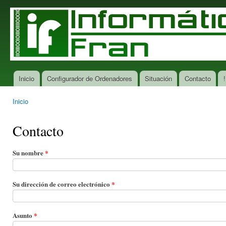
Pas
con
Informática
Tu tienda
prin
Fran
de
informática
en San
Ciprián
Inicio
Configurador de Ordenadores
Situación
Contacto
!
Menú principal
Inicio
Se encuentra usted aquí
Contacto
Su nombre
*
Su dirección de correo electrónico
*
Asunto
*